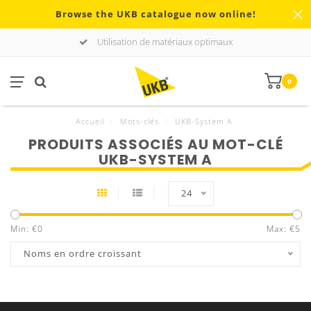
Browse the UKB catalogue now online!
Utilisation de matériaux optimaux
0
Accueil
/
Mots-clés
/
UKB-System A
PRODUITS ASSOCIÉS AU MOT-CLÉ
UKB-SYSTEM A
24
Min: €
0
Max: €
5
Noms en ordre croissant