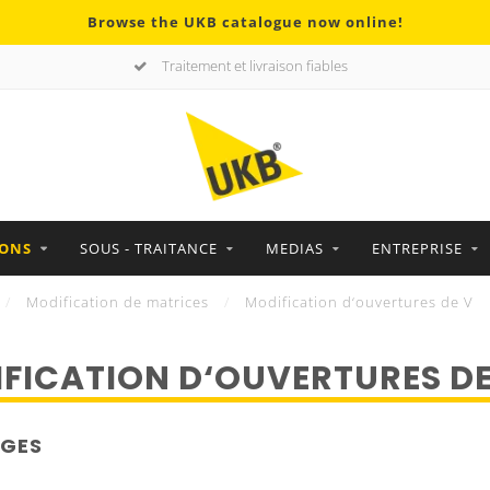
Browse the UKB catalogue now online!
Traitement et livraison fiables
IONS
SOUS - TRAITANCE
MEDIAS
ENTREPRISE
/
Modification de matrices
/
Modification d‘ouvertures de V
FICATION D‘OUVERTURES DE
GES