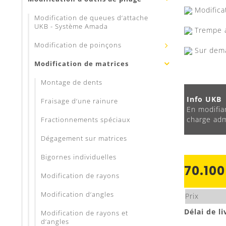
Modificat
Modification de queues d‘attache
UKB - Système Amada
Trempe a
Modification de poinçons
Sur dema
Modification de matrices
Montage de dents
Info UKB
Fraisage d‘une rainure
En modifian
charge admi
Fractionnements spéciaux
Dégagement sur matrices
Bigornes individuelles
70.100
Modification de rayons
Modification d‘angles
Prix
Délai de li
Modification de rayons et
d‘angles