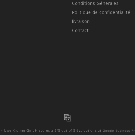
Conditions Générales
Politique de confidentialité
livraison
Contact
 - Uwe Krumm GmbH
scores a
5
/
5
out of
5
évaluations at
Google Business Pr