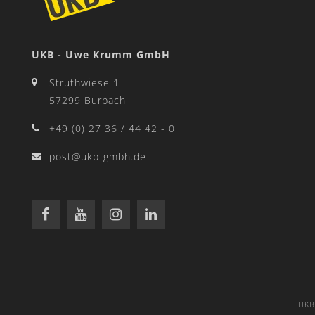
UKB - Uwe Krumm GmbH
Struthwiese 1
57299 Burbach
+49 (0) 27 36 / 44 42 - 0
post@ukb-gmbh.de
UKB