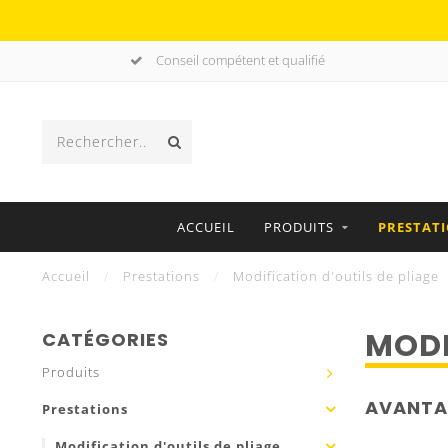
Conseil compétent et qualifié
ACCUEIL
PRODUITS
PRESTAT
Accueil
/
Prestations
/
Modification d'outils de pliage
MODI
CATÉGORIES
Produits
AVANTA
Prestations
Modification d'outils de pliage