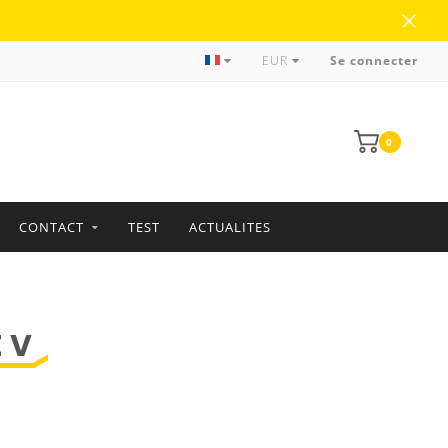
Plus de 35 ans d'expérience
EUR
Se connecter
0
CONTACT
TEST
ACTUALITES
 V