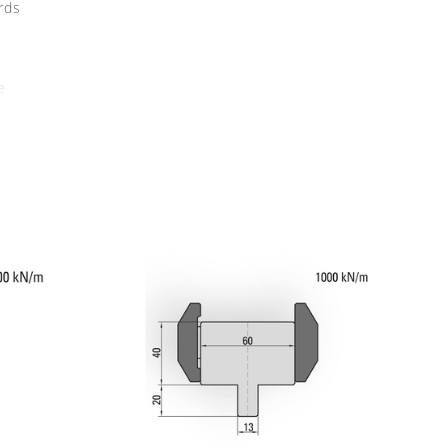
rds
e