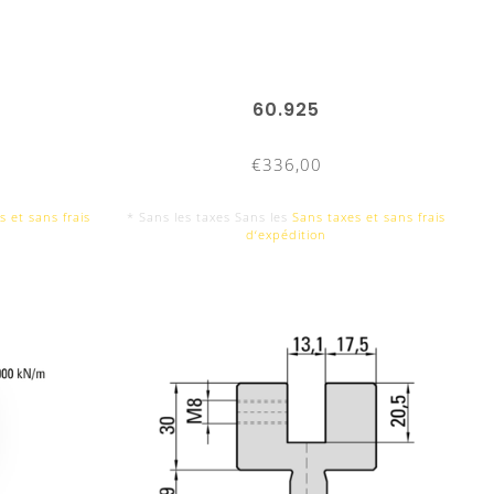
60.925
€336,00
s et sans frais
* Sans les taxes Sans les
Sans taxes et sans frais
d‘expédition
 18:00
apteurs et
r même
vrables