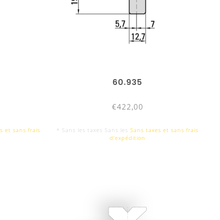
de
ente
ente
vec des
60.935
€422,00
s et sans frais
* Sans les taxes Sans les
Sans taxes et sans frais
d‘expédition