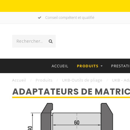
Conseil compétent et qualifié
ACCUEIL
PRODUITS
PRESTAT
Accueil
/
Produits
/
UKB-Outils de pliage
/
UKB - Ad
ADAPTATEURS DE MATRI