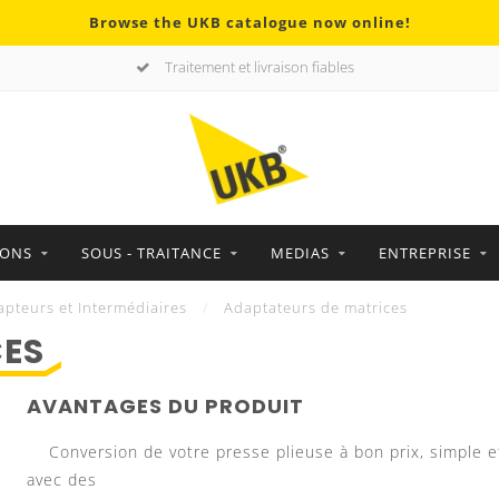
Browse the UKB catalogue now online!
Traitement et livraison fiables
IONS
SOUS - TRAITANCE
MEDIAS
ENTREPRISE
apteurs et Intermédiaires
/
Adaptateurs de matrices
CES
AVANTAGES DU PRODUIT
Conversion de votre presse plieuse à bon prix, simple e
avec des