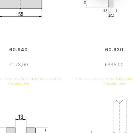
par service d'expédition de colis
ou entreprise 
transport
Express:
après ent
Service courrier rapide:
après ent
Emballage:
respectueux de l'environnement et sûr - a
60.940
60.930
matériaux de remplissage auto-recyclés
€278,00
€336,00
xes Sans les
Sans taxes et sans frais
* Sans les taxes Sans les
Sans taxe
d‘expédition
d‘expédition