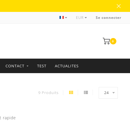
Plus de 35 ans d'expérience
EUR
Se connecter
0
CONTACT
TEST
ACTUALITES
9 Produits
24
t rapide