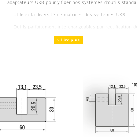
adaptateurs UKB pour y fixer nos systèmes d‘outils standa
Utilisez la diversité de matrices des systèmes UKB
Outils parfaitement interchangeables par rectification d
précision
Lire plus