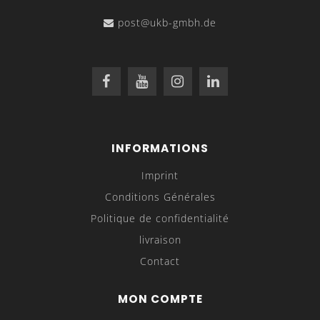
post@ukb-gmbh.de
INFORMATIONS
Imprint
Conditions Générales
Politique de confidentialité
livraison
Contact
Matrices WingBend PLUS 62.120, 62.230, 62.350 et 62.
MON COMPTE