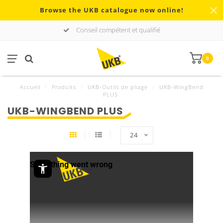
Browse the UKB catalogue now online!
Conseil compétent et qualifié
0
Accueil
/
Produits
/
UKB-Outils de pliage
/
UKB-WingBend
PLUS
UKB-WINGBEND PLUS
24