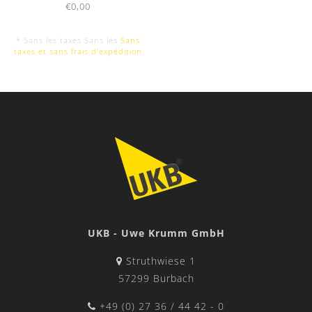
€0,00
* Sans les taxes Sans les
Sans
taxes et sans frais d‘expédition
UKB - Uwe Krumm GmbH
Struthwiese 1
57299 Burbach
+49 (0) 27 36 / 44 42 - 0