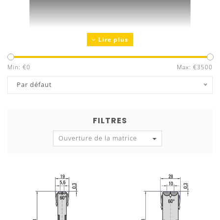
Lire plus
Min: €
0
Max: €
3500
Par défaut
QUALITÉ ET PRÉCISION
FILTRES
Sélection optimale des aciers
Ouverture de la matrice
Trempé selon
l‘utilisation prévue
Rectification de précision
Interchangeabilité et parallélisme
garantis
Inscription sur l‘outil
avec informations
significatives