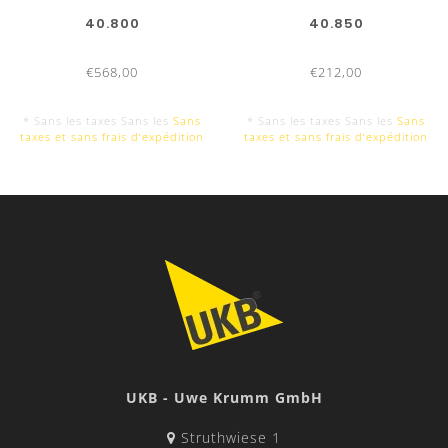
40.800
40.850
€568,00
€212,00
* Sans les taxes Sans les
Sans
* Sans les taxes Sans les
Sans
taxes et sans frais d‘expédition
taxes et sans frais d‘expédition
Résultat sans feuille de pliage
UKB - Uwe Krumm GmbH
Struthwiese 1