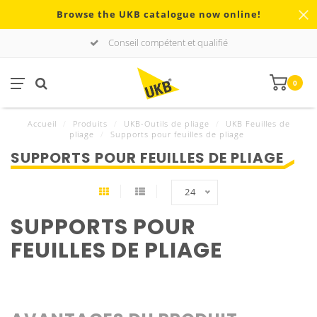
Browse the UKB catalogue now online!
Conseil compétent et qualifié
0
Accueil
/
Produits
/
UKB-Outils de pliage
/
UKB Feuilles de
pliage
/
Supports pour feuilles de pliage
SUPPORTS POUR FEUILLES DE PLIAGE
24
SUPPORTS POUR
FEUILLES DE PLIAGE