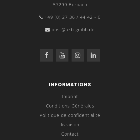
57299 Burbach
+49 (0) 27 36 / 44 42 - 0
Résultat avec feuille de pliage
post@ukb-gmbh.de
Supports pour feuilles de pliage
fixation
directement sur la matrice grâce à des aimants
INFORMATIONS
Imprint
Conditions Générales
Politique de confidentialité
livraison
Contact