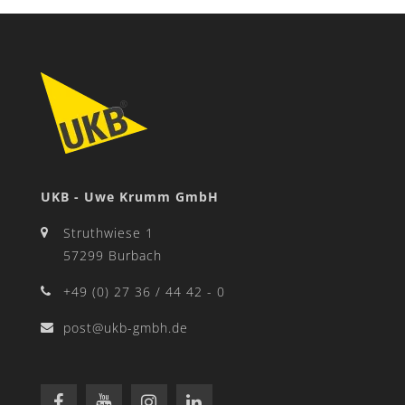
UKB - Uwe Krumm GmbH
Struthwiese 1
57299 Burbach
+49 (0) 27 36 / 44 42 - 0
post@ukb-gmbh.de