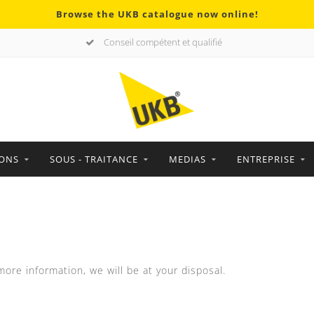
Browse the UKB catalogue now online!
Conseil compétent et qualifié
IONS
SOUS - TRAITANCE
MEDIAS
ENTREPRISE
ore information, we will be at your disposal.