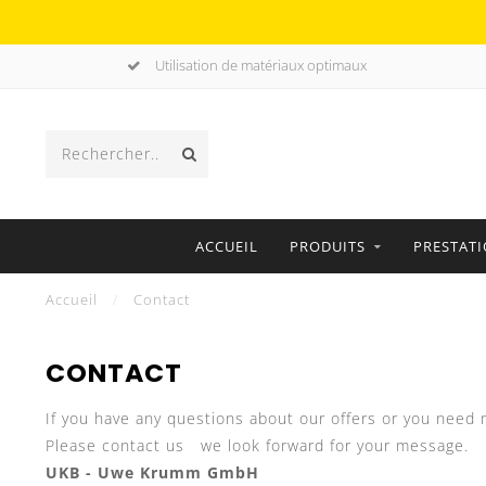
Utilisation de matériaux optimaux
ACCUEIL
PRODUITS
PRESTAT
Accueil
/
Contact
CONTACT
If you have any questions about our offers or you need m
Please contact us we look forward for your message.
UKB - Uwe Krumm GmbH