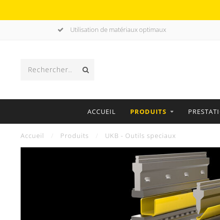
Utilisation de matériaux optimaux
ACCUEIL
PRODUITS
PRESTAT
Accueil
/
Produits
/
UKB - Outils speciaux