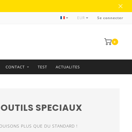
Traitement et livraison fiables
EUR
Se connecter
0
CONTACT
TEST
ACTUALITES
 OUTILS SPECIAUX
DUISONS PLUS QUE DU STANDARD !