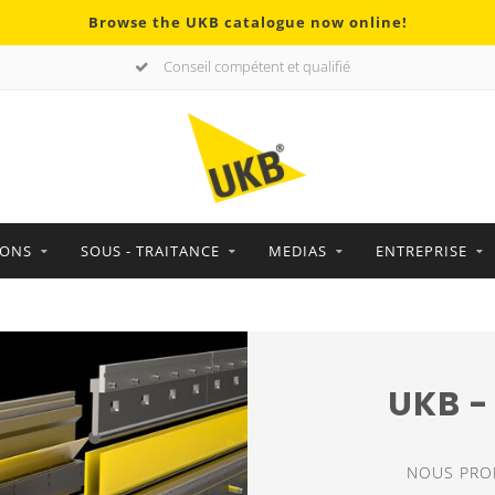
Browse the UKB catalogue now online!
Conseil compétent et qualifié
IONS
SOUS - TRAITANCE
MEDIAS
ENTREPRISE
UKB -
NOUS PRO