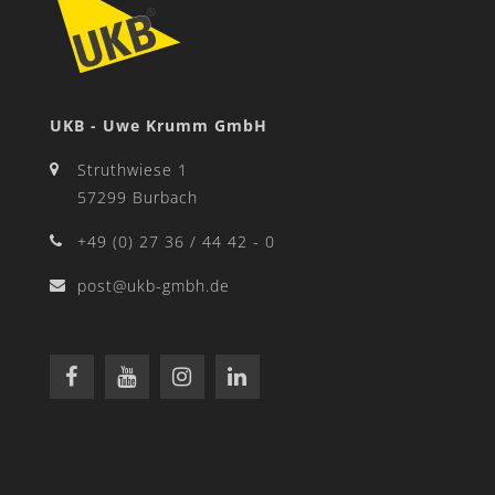
UKB - Uwe Krumm GmbH
Struthwiese 1
57299 Burbach
+49 (0) 27 36 / 44 42 - 0
post@ukb-gmbh.de