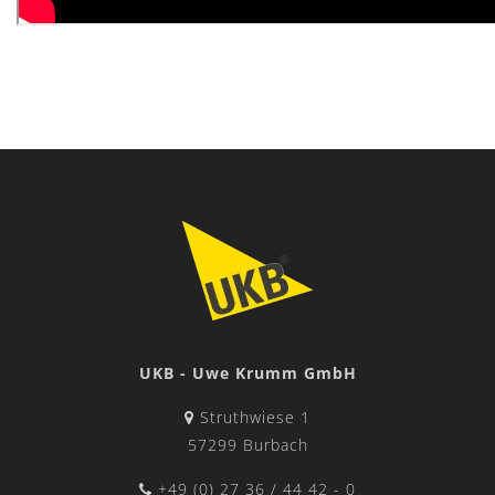
UKB - Uwe Krumm GmbH
Struthwiese 1
57299 Burbach
+49 (0) 27 36 / 44 42 - 0