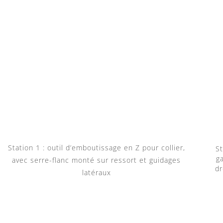
Station 1 : outil d’emboutissage en Z pour collier,
St
ga
avec serre-flanc monté sur ressort et guidages
dr
latéraux