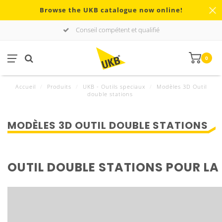
Browse the UKB catalogue now online!
Conseil compétent et qualifié
0
Accueil
/
Produits
/
UKB - Outils speciaux
/
Modèles 3D Outil
double stations
MODÈLES 3D OUTIL DOUBLE STATIONS
OUTIL DOUBLE STATIONS POUR LA