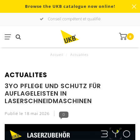
Browse the UKB catalogue now online!
Conseil compétent et qualifié
0
Accueil
/
Actualites
ACTUALITES
3YO PFLEGE UND SCHUTZ FÜR
AUFLAGELEISTEN IN
LASERSCHNEIDMASCHINEN
Publié le
18 mai 2026
0