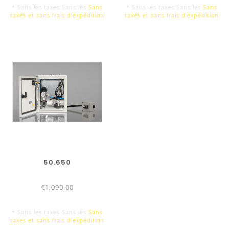
* Sans les taxes Sans les
Sans
* Sans les taxes Sans les
Sans
taxes et sans frais d‘expédition
taxes et sans frais d‘expédition
50.650
€1.090,00
AVANTAGES UKB
* Sans les taxes Sans les
Sans
Horaires d'ouverture :
du lundi au vendredi de 7:30 à 
taxes et sans frais d‘expédition