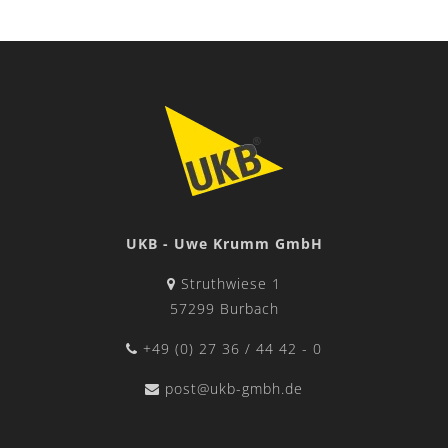
Délai de livraison :
outils de pliage UKB - Système Adap
Expédition :
commandes jusqu'à 16:00 heures, le jour
Service de livraison :
Standard:
1 - 3 jours ouvrable
ou entreprise de tra
Express:
après ente
Service courrier rapide:
après ente
UKB - Uwe Krumm GmbH
Emballage:
respectueux de l'environnement et sûr - ave
Struthwiese 1
57299 Burbach
+49 (0) 27 36 / 44 42 - 0
post@ukb-gmbh.de