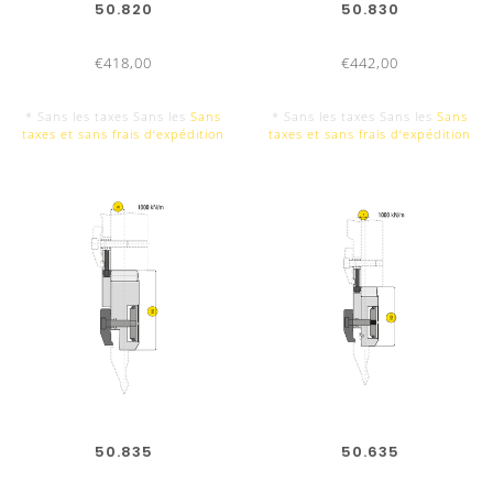
50.820
50.830
augmentation de la rentabilité
augm
€418,00
€442,00
Attraction automatique et centrage
At
Outils parfaitement interchangeables par
Ou
* Sans les taxes Sans les
Sans
* Sans les taxes Sans les
Sans
taxes et sans frais d‘expédition
taxes et sans frais d‘expédition
rectification de précision
rect
Déplacement des blocages pneumatiques facile et
Dé
rapide
rapi
Assemblage et tuyaux de raccordement peuvent
As
être obtenus dans le commerce
être
Sécurité anti-chute des outils
Sé
50.835
50.635