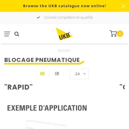
Browse the UKB catalogue now online!
Conseil compétent et qualifié
0
Accueil
BLOCAGE PNEUMATIQUE
24
"RAPID"
"C