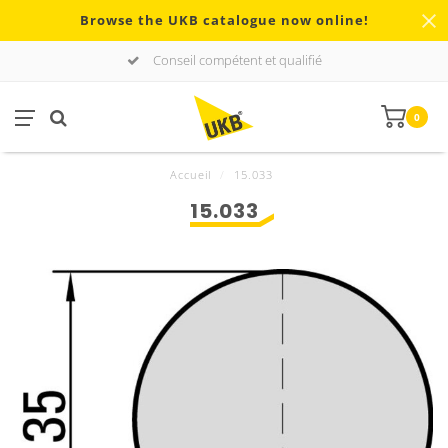
Browse the UKB catalogue now online!
Conseil compétent et qualifié
0
Accueil
/
15.033
15.033