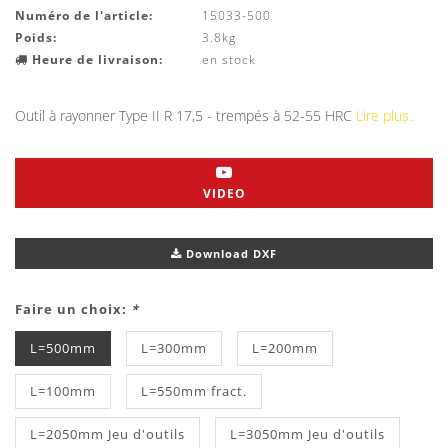
Numéro de l'article:
15033-500
Poids:
3.8kg
Heure de livraison:
en stock
Outil à rayonner Type II R 17,5 - trempés à 52-55 HRC
Lire plus..
VIDEO
Download DXF
Faire un choix:
*
L=500mm
L=300mm
L=200mm
L=100mm
L=550mm fract.
L=2050mm Jeu d'outils
L=3050mm Jeu d'outils