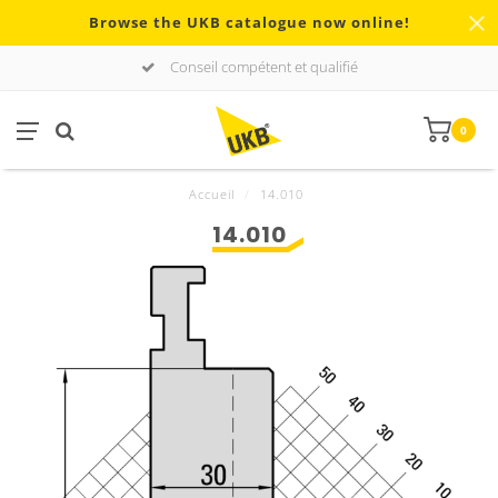
Browse the UKB catalogue now online!
Conseil compétent et qualifié
0
Accueil
/
14.010
14.010