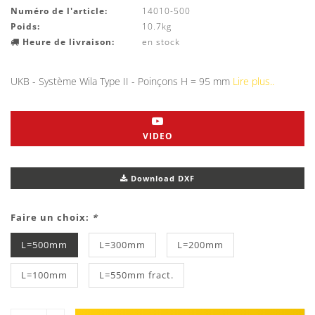
Numéro de l'article:
14010-500
Poids:
10.7kg
Heure de livraison:
en stock
UKB - Système Wila Type II - Poinçons H = 95 mm
Lire plus..
VIDEO
Download DXF
Faire un choix:
*
L=500mm
L=300mm
L=200mm
L=100mm
L=550mm fract.