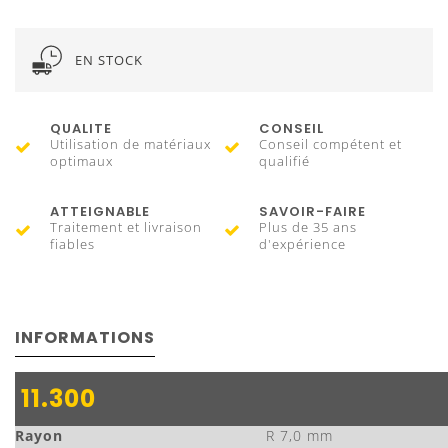
EN STOCK
QUALITE
CONSEIL
Utilisation de matériaux
Conseil compétent et
optimaux
qualifié
ATTEIGNABLE
SAVOIR-FAIRE
Traitement et livraison
Plus de 35 ans
fiables
d'expérience
INFORMATIONS
11.300
Rayon
R 7,0 mm