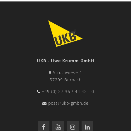
UKB - Uwe Krumm GmbH
Struthwiese 1
57299 Burbach
+49 (0) 27 36 / 44 42 - 0
post@ukb-gmbh.de