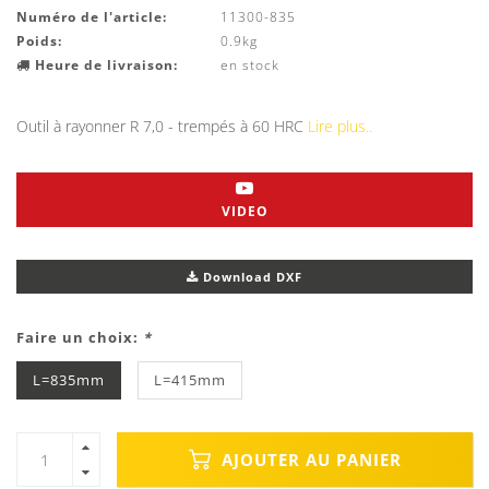
Numéro de l'article:
11300-835
Poids:
0.9kg
Heure de livraison:
en stock
Outil à rayonner R 7,0 - trempés à 60 HRC
Lire plus..
VIDEO
Download DXF
Faire un choix:
*
L=835mm
L=415mm
AJOUTER AU PANIER