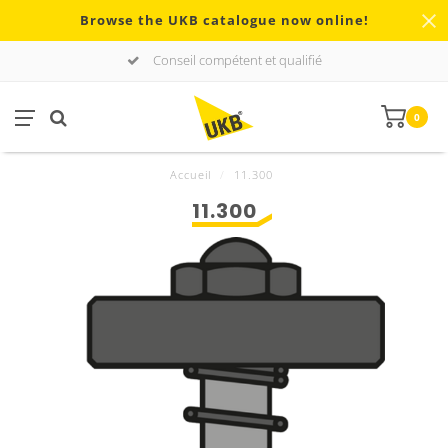
Browse the UKB catalogue now online!
Conseil compétent et qualifié
0
Accueil
/
11.300
11.300