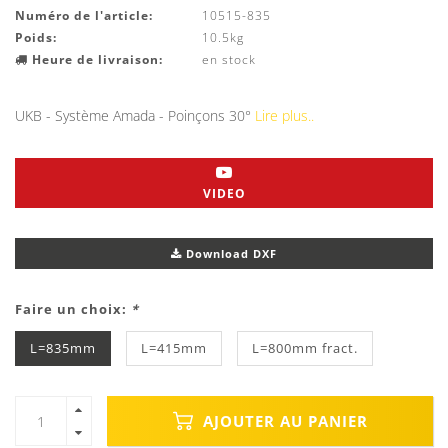
Numéro de l'article:
10515-835
Poids:
10.5kg
Heure de livraison:
en stock
UKB - Système Amada - Poinçons 30°
Lire plus..
VIDEO
Download DXF
Faire un choix:
*
L=835mm
L=415mm
L=800mm fract.
AJOUTER AU PANIER