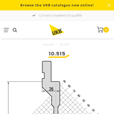
Browse the UKB catalogue now online!
Conseil compétent et qualifié
0
Accueil
/
10.515
10.515