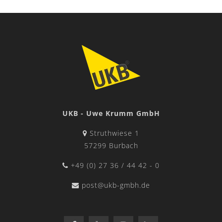
UKB - Uwe Krumm GmbH
Struthwiese 1
57299 Burbach
+49 (0) 27 36 / 44 42 - 0
post@ukb-gmbh.de