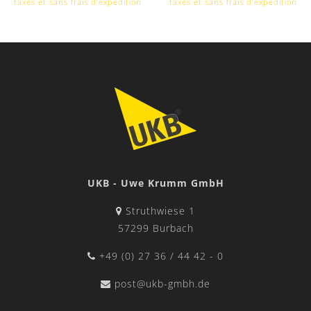
taxes et sans frais d‘expédition
taxes et sans frais d‘expédition
UKB - Uwe Krumm GmbH
Struthwiese 1
57299 Burbach
+49 (0) 27 36 / 44 42 - 0
post@ukb-gmbh.de