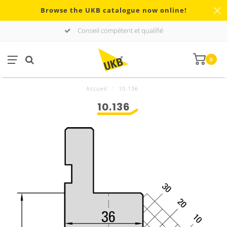
Browse the UKB catalogue now online!
Conseil compétent et qualifié
0
Accueil
/
10.136
10.136