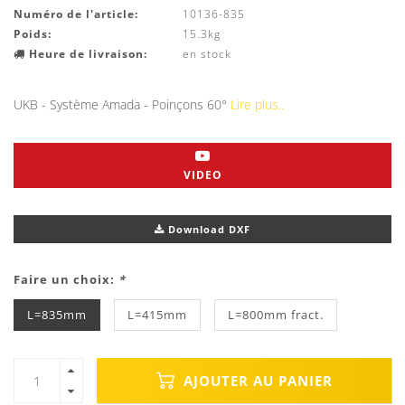
Numéro de l'article:
10136-835
Poids:
15.3kg
Heure de livraison:
en stock
UKB - Système Amada - Poinçons 60°
Lire plus..
VIDEO
Download DXF
Faire un choix:
*
L=835mm
L=415mm
L=800mm fract.
AJOUTER AU PANIER