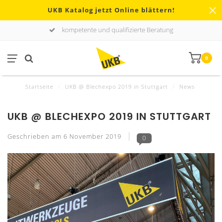
UKB Katalog jetzt Online blättern!
kompetente und qualifizierte Beratung
0
Startseite
/
UKB @ Blechexpo 2019 in Stuttgart
/
News
UKB @ BLECHEXPO 2019 IN STUTTGART
Geschrieben am
6 November 2019
0