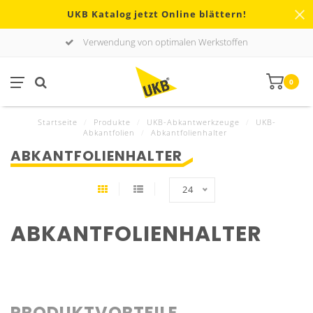
UKB Katalog jetzt Online blättern!
Verwendung von optimalen Werkstoffen
0
Startseite
/
Produkte
/
UKB-Abkantwerkzeuge
/
UKB-
Abkantfolien
/
Abkantfolienhalter
ABKANTFOLIENHALTER
24
ABKANTFOLIENHALTER
PRODUKTVORTEILE