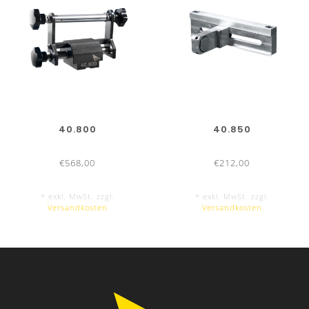
40.800
40.850
€568,00
€212,00
Kantergebnis ohne Abkantfolie
* exkl. MwSt. zzgl.
* exkl. MwSt. zzgl.
Versandkosten
Versandkosten