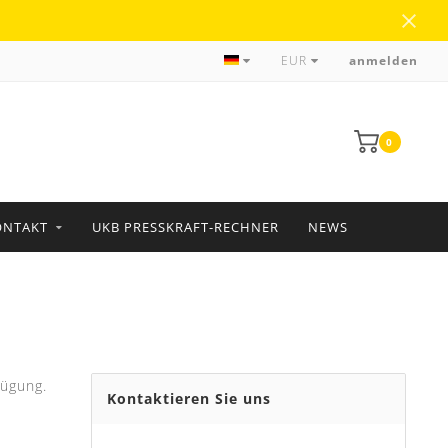
zuverlässige Abwicklung und Lieferung
EUR
anmelden
0
ONTAKT
UKB PRESSKRAFT-RECHNER
NEWS
fügung.
Kontaktieren Sie uns