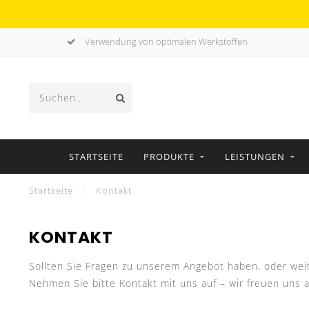
Verwendung von optimalen Werkstoffen
STARTSEITE
PRODUKTE
LEISTUNGEN
Startseite
/
Kontakt
KONTAKT
Sollten Sie Fragen zu unserem Angebot haben, oder weit
Nehmen Sie bitte Kontakt mit uns auf – wir freuen uns a