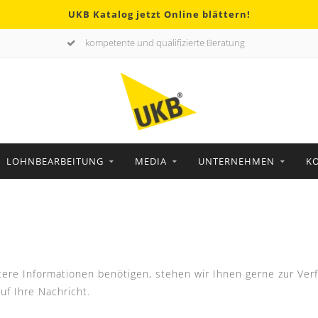
UKB Katalog jetzt Online blättern!
kompetente und qualifizierte Beratung
LOHNBEARBEITUNG
MEDIA
UNTERNEHMEN
K
ere Informationen benötigen, stehen wir Ihnen gerne zur Ver
uf Ihre Nachricht.