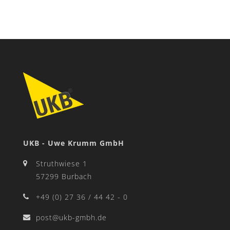
UKB - Uwe Krumm GmbH
Struthwiese 1
57299 Burbach
+49 (0) 27 36 / 44 42 - 0
post@ukb-gmbh.de