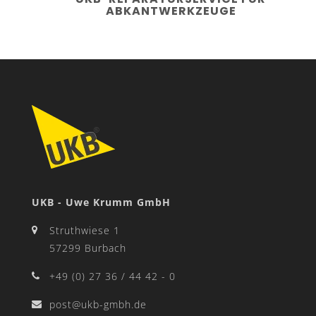
ABKANTWERKZEUGE
UKB - Uwe Krumm GmbH
Struthwiese 1
57299 Burbach
+49 (0) 27 36 / 44 42 - 0
post@ukb-gmbh.de