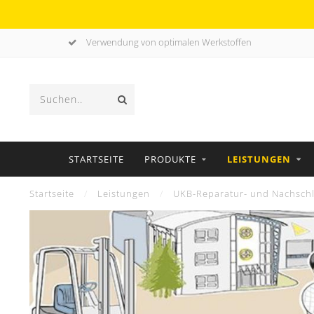
Verwendung von optimalen Werkstoffen
STARTSEITE
PRODUKTE
LEISTUNGEN
Startseite
/
Leistungen
/
UKB-Reparatur- und Nachschl