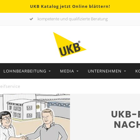
UKB Katalog jetzt Online blättern!
kompetente und qualifizierte Beratung
LOHNBEARBEITUNG
MEDIA
UNTERNEHMEN
K
eifservice
UKB-
NACH