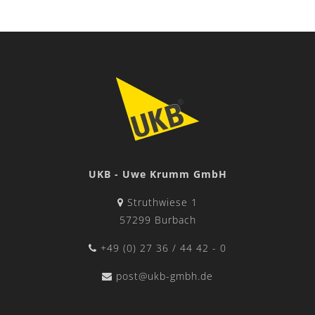
UKB - Uwe Krumm GmbH
Struthwiese 1
57299 Burbach
+49 (0) 27 36 / 44 42 - 0
post@ukb-gmbh.de