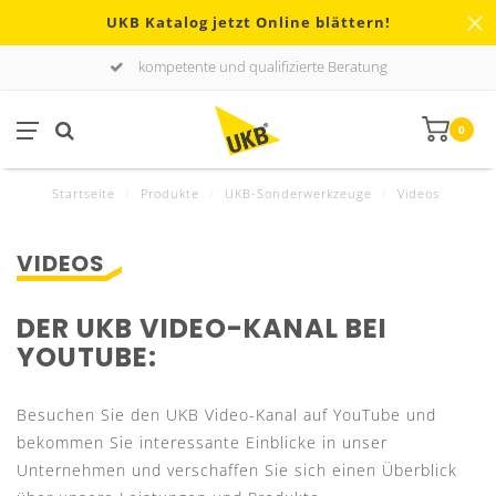
UKB Katalog jetzt Online blättern!
kompetente und qualifizierte Beratung
0
Startseite
/
Produkte
/
UKB-Sonderwerkzeuge
/
Videos
VIDEOS
DER UKB VIDEO-KANAL BEI
YOUTUBE:
Besuchen Sie den UKB Video-Kanal auf YouTube und
bekommen Sie interessante Einblicke in unser
Unternehmen und verschaffen Sie sich einen Überblick