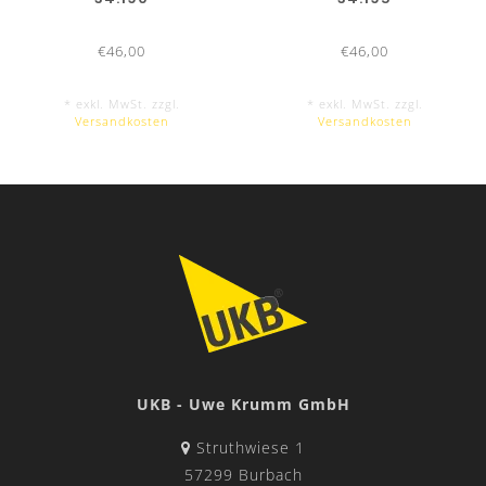
€46,00
€46,00
* exkl. MwSt. zzgl.
* exkl. MwSt. zzgl.
Versandkosten
Versandkosten
UKB - Uwe Krumm GmbH
Struthwiese 1
57299 Burbach