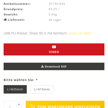
Artikelnummer::
35190-835
Grundpreis:
€0,00 /
Gewicht:
0.6kg
Lieferzeit:
ab Lager
UKB-PU-Polster, Shore 90 A, mit Kernloch
Lesen Sie mehr..
VIDEO
Download DXF
Bitte wählen Sie:
*
L=835mm
L=415mm
ZUM WARENKORB HINZUFÜGEN