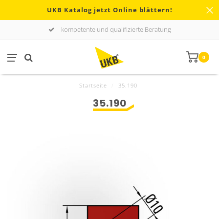
UKB Katalog jetzt Online blättern!
kompetente und qualifizierte Beratung
0
Startseite
/
35.190
35.190