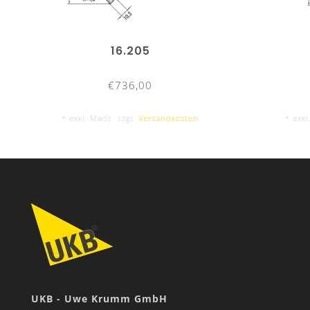
16.205
€736,00
* exkl. MwSt. zzgl.
Versandkosten
* exkl
UKB - Uwe Krumm GmbH