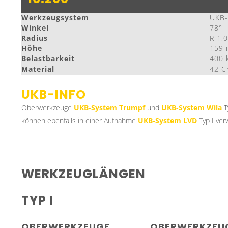
Werkzeugsystem
UKB-
Winkel
78°
Radius
R 1,
Höhe
159
Belastbarkeit
400 
Material
42 C
UKB-INFO
Oberwerkzeuge
UKB-System Trumpf
und
UKB-System
Wila
T
können ebenfalls in einer Aufnahme
UKB-System
LVD
Typ I ve
WERKZEUGLÄNGEN
TYP I
OBERWERKZEUGE
OBERWERKZEU