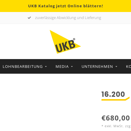
UKB Katalog jetzt Online blättern!
zuverlässige Abwicklung und Lieferung
LOHNBEARBEITUNG
MEDIA
UNTERNEHMEN
K
16.200
€680,00
* exkl. MwSt. zzg