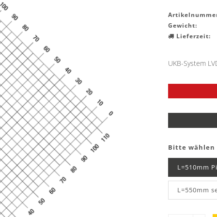
Artikelnummer
Gewicht:
Lieferzeit:
UKB-System LVD
Bitte wählen 
L=510mm P
L=550mm se