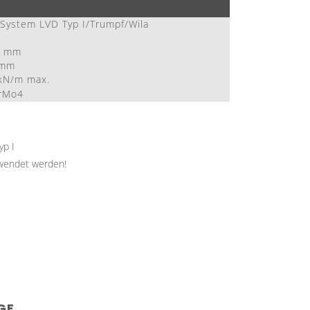
System LVD Typ I/Trumpf/Wila
0 mm
 mm
kN/m max.
rMo4
yp I
rwendet werden!
GE