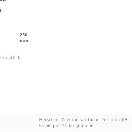
G
t
250
mm
Hornstück
Hersteller & Verantwortliche Person: UKB
Email:
post@ukb-gmbh.de