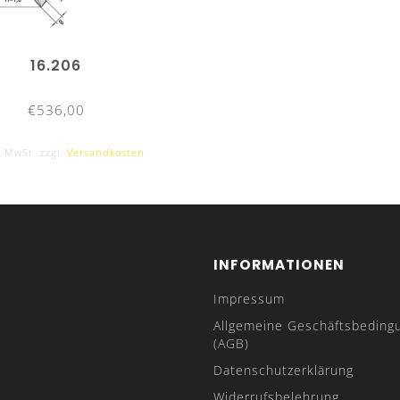
16.206
€536,00
. MwSt. zzgl.
Versandkosten
INFORMATIONEN
Impressum
Allgemeine Geschäftsbeding
(AGB)
Datenschutzerklärung
Widerrufsbelehrung