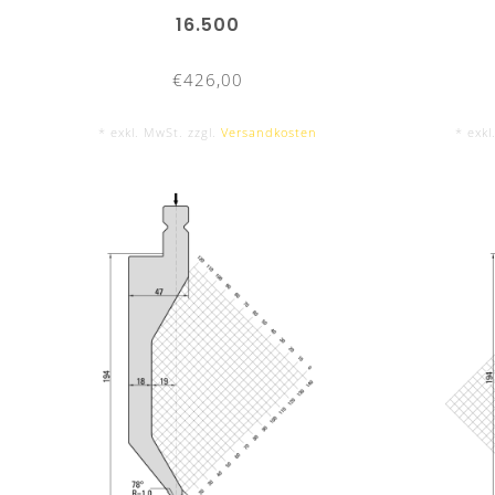
16.500
€426,00
* exkl. MwSt. zzgl.
Versandkosten
* exkl