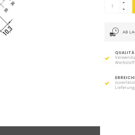
AB LA
QUALITÄ
Verwendu
Werkstof
ERREICH
zuverläss
Lieferung