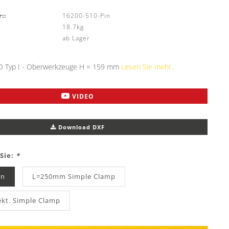
::
16200-510-Pin
18.7kg
ab Lager
 Typ I - Oberwerkzeuge H = 159 mm
Lesen Sie mehr..
VIDEO
Download DXF
Sie:
*
in
L=250mm Simple Clamp
kt. Simple Clamp