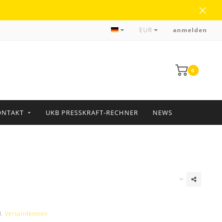
über 35 Jahre Erfahrung
EUR
anmelden
0
ONTAKT
UKB PRESSKRAFT-RECHNER
NEWS
l.
Versandkosten