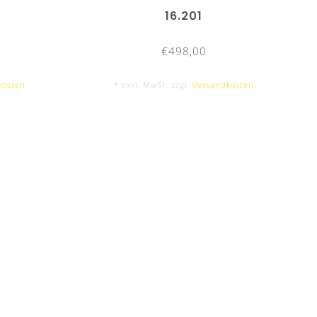
16.201
€498,00
kosten
* exkl. MwSt. zzgl.
Versandkosten