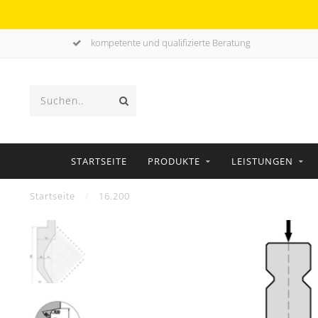
kompetente und qualifizierte Beratung
STARTSEITE
PRODUKTE
LEISTUNGEN
Startseite
/
16.200