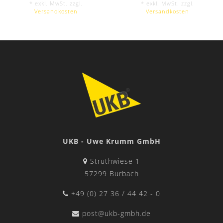
* exkl. MwSt. zzgl.
* exkl. MwSt. zzgl.
Versandkosten
Versandkosten
UKB - Uwe Krumm GmbH
Struthwiese 1
57299 Burbach
+49 (0) 27 36 / 44 42 - 0
post@ukb-gmbh.de