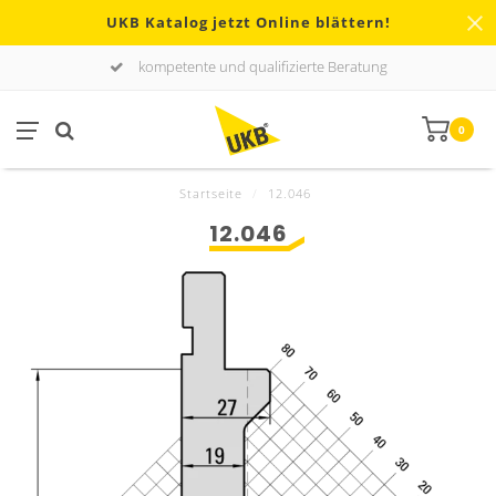
UKB Katalog jetzt Online blättern!
kompetente und qualifizierte Beratung
0
Startseite
/
12.046
12.046