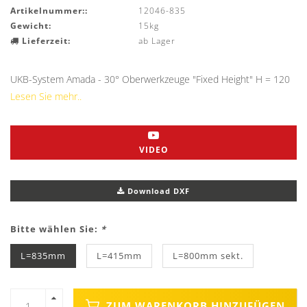
Artikelnummer::
12046-835
Gewicht:
15kg
Lieferzeit:
ab Lager
UKB-System Amada - 30° Oberwerkzeuge "Fixed Height" H = 120
Lesen Sie mehr..
VIDEO
Download DXF
Bitte wählen Sie:
*
L=835mm
L=415mm
L=800mm sekt.
ZUM WARENKORB HINZUFÜGEN