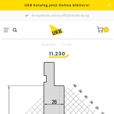
UKB Katalog jetzt Online blättern!
kompetente und qualifizierte Beratung
0
Startseite
/
11.230
11.230