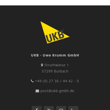
UKB - Uwe Krumm GmbH
Struthwiese 1
57299 Burbach
+49 (0) 27 36 / 44 42 - 0
post@ukb-gmbh.de