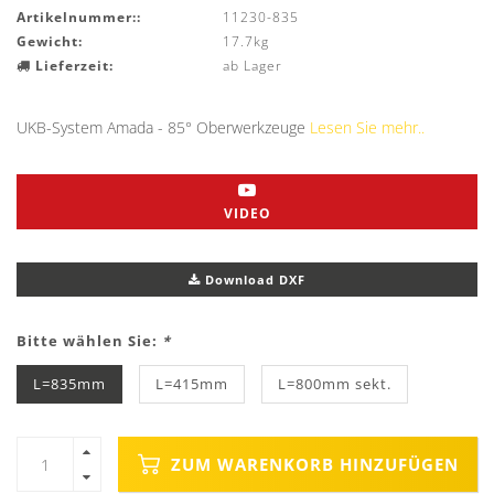
Artikelnummer::
11230-835
Gewicht:
17.7kg
Lieferzeit:
ab Lager
UKB-System Amada - 85° Oberwerkzeuge
Lesen Sie mehr..
VIDEO
Download DXF
Bitte wählen Sie:
*
L=835mm
L=415mm
L=800mm sekt.
ZUM WARENKORB HINZUFÜGEN