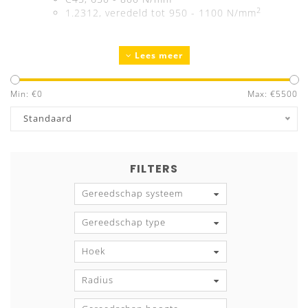
2
1.2312, veredeld tot 950 - 1100 N/mm
Buigradii/inloopradii
gehard tot 52 - 55 HRC
Lees meer
Nauwkeurig
precisie geslepen
Gegarandeerde uitwisselbaarheid en parallelliteit
Min: €
0
Max: €
5500
Gereedschapsmarkering
met alle technische
gegevens
Standaard
Individuele productie
volgens uw specificaties
FILTERS
Opname 26 mm:
Opname 36 mm:
Gereedschap systeem
Gereedschap type
Hoek
Radius