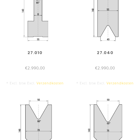
4050 mm
▶ 25 deelstukken, met hielstuk links en rechts
27.010
27.040
UKB-INFO
€2.990,00
€2.990,00
Stel zelf uw gewenste lengtes samen!
* Excl. btw Excl.
Verzendkosten
* Excl. btw Excl.
Verzendkosten