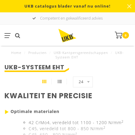
UKB catalogus blader vanaf nu online!
Competent en gekwalificeerd advies
0
Home
/
Producten
/
UKB-Kantpersgereedschappen
/
UKB-
Systeem EHT
UKB-SYSTEEM EHT
24
KWALITEIT EN PRECISIE
Optimale materialen
2
42 CrMo4, veredeld tot 1100 - 1200 N/mm
2
C45, veredeld tot 800 - 850 N/mm
C45, 650 - 800 N/mm²