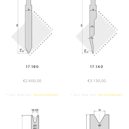
2550 mm
▶ 19 deelstukken, met hielstuk links en rechts
3050 mm
17.180
17.140
▶ 21 deelstukken, met hielstuk links en rechts
€2.600,00
€3.130,00
* Excl. btw Excl.
Verzendkosten
* Excl. btw Excl.
Verzendkosten
3550 mm
▶ 23 deelstukken, met hielstuk links en rechts