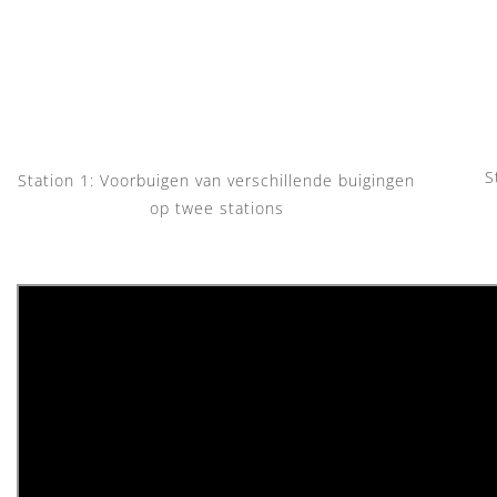
S
Station 1: Voorbuigen van verschillende buigingen
op twee stations