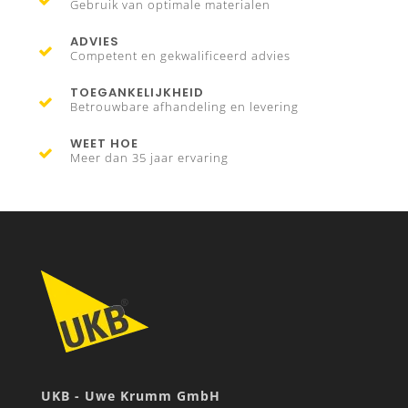
Gebruik van optimale materialen
ADVIES
Competent en gekwalificeerd advies
TOEGANKELIJKHEID
Betrouwbare afhandeling en levering
WEET HOE
Meer dan 35 jaar ervaring
UKB - Uwe Krumm GmbH