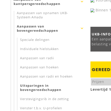
Voordeli
kantpersgereedschappen
Binnen 1
Aanpassen van opnamen UKB-
Systeem Amada
Aanpassen van
bovengereedschappen
UKB-INFO
Een aanpas
Speciale delingen
belasting 
Individuele hielstukken
Aanpassen van radii
Aanpassen van hoeken
GEREED
Aanpassen van radii en hoeken
Prijzen
Uitsparingen in
Levertijd 
bovengereedschappen
Verstevigingsrib in de zetting
Venster t.b.v. U-profielen