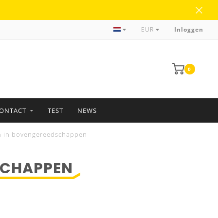
Meer dan 35 jaar ervaring
EUR
Inloggen
0
ONTACT
TEST
NEWS
n in bovengereedschappen
SCHAPPEN