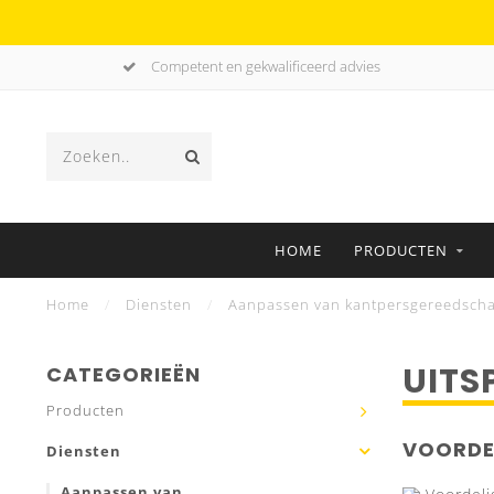
Competent en gekwalificeerd advies
HOME
PRODUCTEN
Home
/
Diensten
/
Aanpassen van kantpersgereedsch
UITS
CATEGORIEËN
Producten
VOORDE
Diensten
Aanpassen van