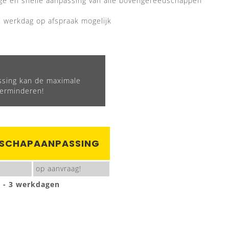
ge en snelle aanpassing van alle bovengereedschappen
 werkdag op afspraak mogelijk
sing kan de maximale
verminderen!
SCHAPAANPASSING
op aanvraag!
1 - 3 werkdagen