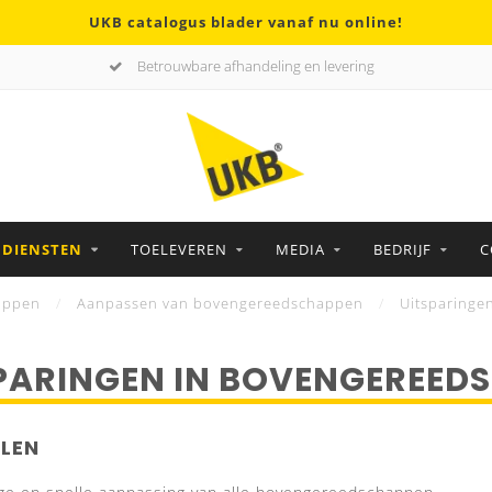
UKB catalogus blader vanaf nu online!
Betrouwbare afhandeling en levering
DIENSTEN
TOELEVEREN
MEDIA
BEDRIJF
C
appen
/
Aanpassen van bovengereedschappen
/
Uitsparinge
PARINGEN IN BOVENGEREED
LEN