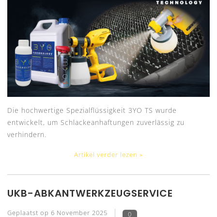
Die hochwertige Spezialflüssigkeit 3YO TS wurde
entwickelt, um Schlackeanhaftungen zuverlässig zu
verhindern.
Artikel verder lezen »
UKB-ABKANTWERKZEUGSERVICE
Geplaatst op
6 November 2025
0