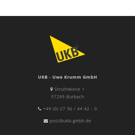
UKB - Uwe Krumm GmbH
Struthwiese 1
57299 Burbach
+49 (0) 27 36 / 44 42 - 0
post@ukb-gmbh.de