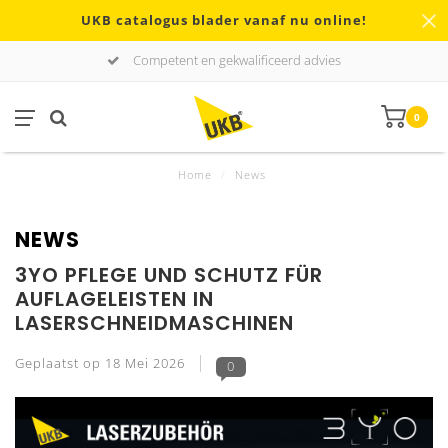
UKB catalogus blader vanaf nu online!
Competent en gekwalificeerd advies
0
Home
/
News
NEWS
3YO PFLEGE UND SCHUTZ FÜR
AUFLAGELEISTEN IN
LASERSCHNEIDMASCHINEN
Geplaatst op
18 Mei 2026
0