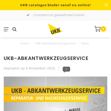
UKB catalogus blader vanaf nu online!
Competent en gekwalificeerd advies
0
Home
/
UKB-Abkantwerkzeugservice
/
News
UKB-ABKANTWERKZEUGSERVICE
Geplaatst op
6 November 2025
0