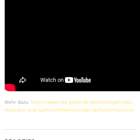
Mehr dazu:
https://www.ukb-gmbh.de/de/leistungen/ukb-
reparatur-und-nachschleifservice/ukb-nachschleifservice/