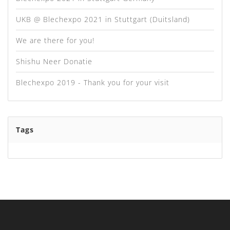
UKB @ Blechexpo 2021 in Stuttgart (Duitsland)
We are there for you!
Shishu Neer Donatie
Blechexpo 2019 - Thank you for your visit
Tags