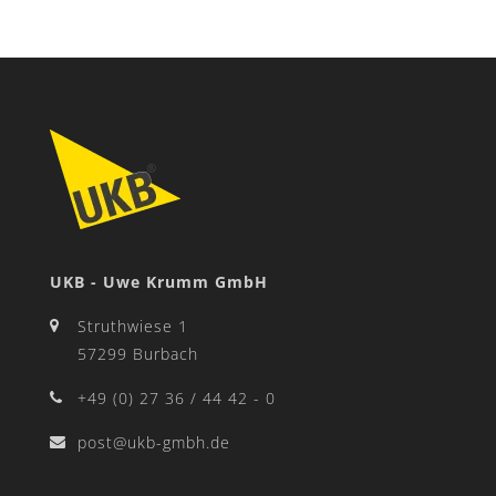
UKB - Uwe Krumm GmbH
Struthwiese 1
57299 Burbach
+49 (0) 27 36 / 44 42 - 0
post@ukb-gmbh.de