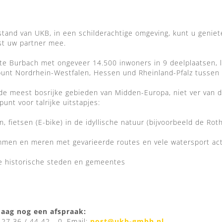
tand van UKB, in een schilderachtige omgeving, kunt u genieten
t uw partner mee.
e Burbach met ongeveer 14.500 inwoners in 9 deelplaatsen, l
unt Nordrhein-Westfalen, Hessen und Rheinland-Pfalz tussen 
de meest bosrijke gebieden van Midden-Europa, niet ver van d
punt voor talrijke uitstapjes:
 fietsen (E-bike) in de idyllische natuur (bijvoorbeeld de Rot
men en meren met gevarieerde routes en vele watersport acti
e historische steden en gemeentes
aag nog een afspraak:
) 27 36 / 44 42 - 0, Email:
post@ukb-gmbh.nl