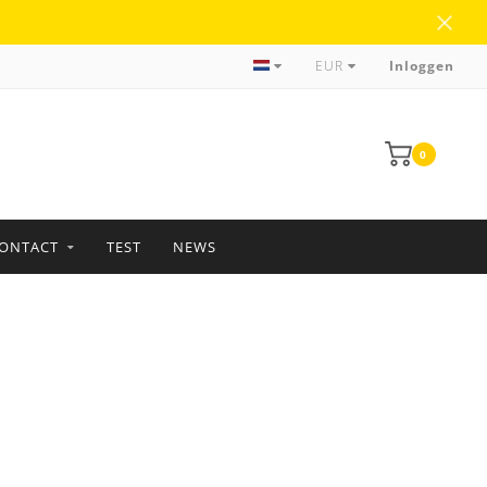
Meer dan 35 jaar ervaring
EUR
Inloggen
0
ONTACT
TEST
NEWS