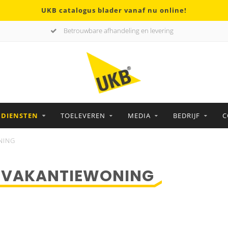
UKB catalogus blader vanaf nu online!
Betrouwbare afhandeling en levering
DIENSTEN
TOELEVEREN
MEDIA
BEDRIJF
C
NING
-VAKANTIEWONING