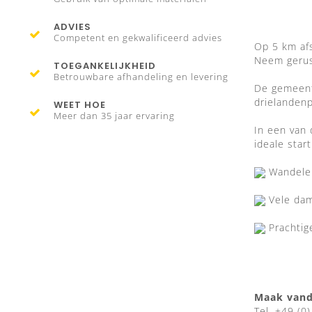
ADVIES
Competent en gekwalificeerd advies
Op 5 km afs
Neem gerus
TOEGANKELIJKHEID
Betrouwbare afhandeling en levering
De gemeent
drielandenp
WEET HOE
Meer dan 35 jaar ervaring
In een van 
ideale start
Wandelen,
Vele dam
Prachtig
Maak vand
Tel. +49 (0