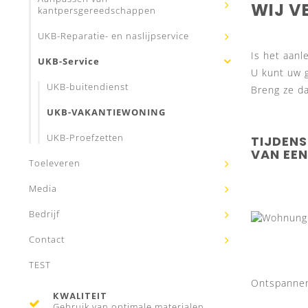
WIJ V
kantpersgereedschappen
UKB-Reparatie- en naslijpservice
Is het aanl
UKB-Service
U kunt uw 
UKB-buitendienst
Breng ze da
UKB-VAKANTIEWONING
UKB-Proefzetten
TIJDEN
VAN EEN
Toeleveren
Media
Bedrijf
Contact
TEST
Ontspannen
KWALITEIT
Gebruik van optimale materialen