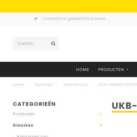
Competent en gekwalificeerd advies
HOME
PRODUCTEN
Home
/
Diensten
/
UKB-Service
/
UKB-VAKANTIEWO
UKB
CATEGORIEËN
Producten
Diensten
Aanpassen van