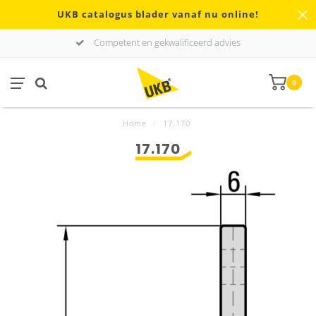
UKB catalogus blader vanaf nu online!
Competent en gekwalificeerd advies
0
Home
/
17.170
17.170