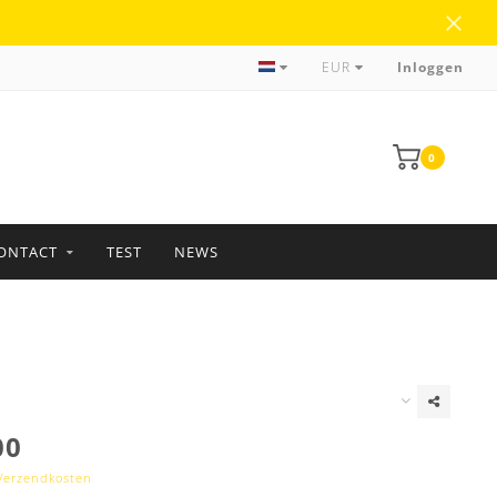
Meer dan 35 jaar ervaring
EUR
Inloggen
0
ONTACT
TEST
NEWS
00
Verzendkosten