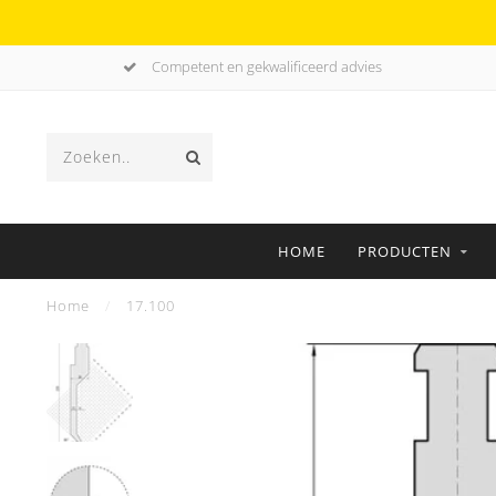
Competent en gekwalificeerd advies
HOME
PRODUCTEN
Home
/
17.100