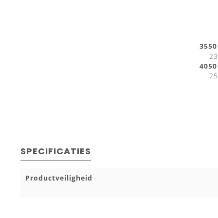
355
23 
405
25 
SPECIFICATIES
Productveiligheid