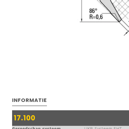
INFORMATIE
17.100
Gereedschap systeem
UKB-Systeem EHT