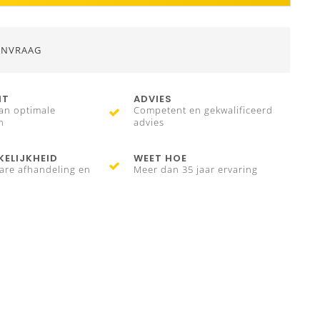
ANVRAAG
IT
ADVIES
an optimale
Competent en gekwalificeerd
n
advies
ELIJKHEID
WEET HOE
are afhandeling en
Meer dan 35 jaar ervaring