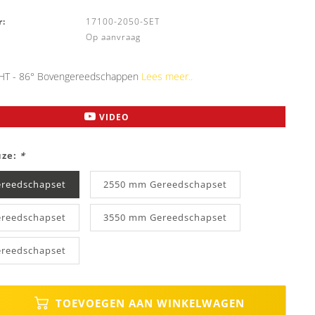
:
17100-2050-SET
Op aanvraag
HT - 86° Bovengereedschappen
Lees meer..
VIDEO
uze:
*
reedschapset
2550 mm Gereedschapset
reedschapset
3550 mm Gereedschapset
reedschapset
TOEVOEGEN AAN WINKELWAGEN