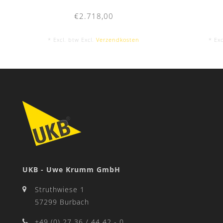
€2.718,00
* Excl. btw Excl.
Verzendkosten
* Exc
UKB - Uwe Krumm GmbH
Struthwiese 1
57299 Burbach
+49 (0) 27 36 / 44 42 - 0