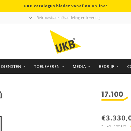
UKB catalogus blader vanaf nu online!
Betrouwbare afhandeling en levering
DIENSTEN
TOELEVEREN
MEDIA
BEDRIJF
C
17.100
€3.330,
* Excl. btw Excl.