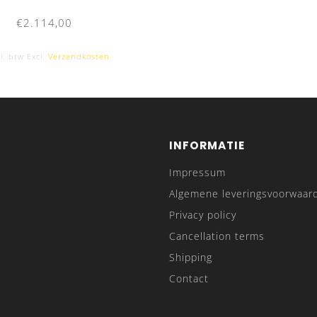
€2.114,00
l. btw Excl.
Verzendkosten
INFORMATIE
Impressum
Algemene leveringsvoorwaar
Privacy policy
Cancellation terms
Shipping
Contact