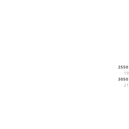
255
19 
305
21 