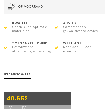
OP VOORRAAD
KWALITEIT
ADVIES
Gebruik van optimale
Competent en
materialen
gekwalificeerd advies
TOEGANKELIJKHEID
WEET HOE
Betrouwbare
Meer dan 35 jaar
afhandeling en levering
ervaring
INFORMATIE
40.652
RAL
RAL