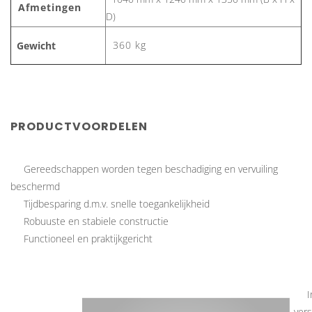
Afmetingen
D)
360 kg
Gewicht
PRODUCTVOORDELEN
Gereedschappen worden tegen beschadiging en vervuiling
beschermd
Tijdbesparing d.m.v. snelle toegankelijkheid
Robuuste en stabiele constructie
Functioneel en praktijkgericht
I
vers