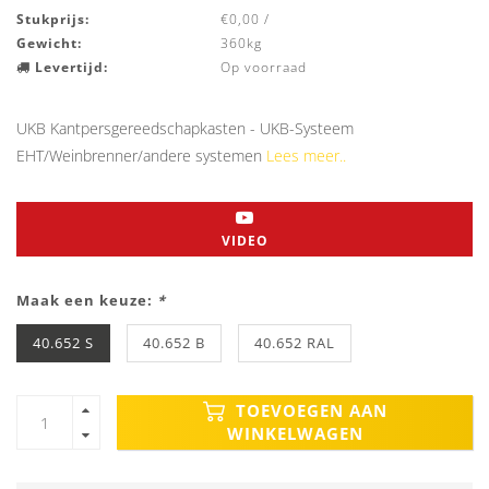
Stukprijs:
€0,00 /
Gewicht:
360kg
Levertijd:
Op voorraad
UKB Kantpersgereedschapkasten - UKB-Systeem
EHT/Weinbrenner/andere systemen
Lees meer..
VIDEO
Maak een keuze:
*
40.652 S
40.652 B
40.652 RAL
TOEVOEGEN AAN
WINKELWAGEN