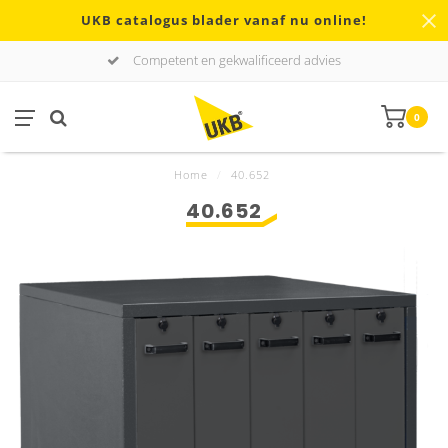
UKB catalogus blader vanaf nu online!
Competent en gekwalificeerd advies
0
Home
/
40.652
40.652