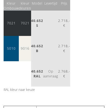
Kleur
kleur
Model
Levertijd
Prijs
Ombouw
deuren
40.652
2.718,-
7021
7021
S
€
40.652
2.718,-
5010
9016
B
€
40.652
Op
2.768,-
RAL
aanvraag
€
RAL kleur naar keuze