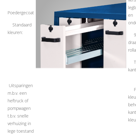
leg
Poedergecoat
en
ond
Standaard
kleuren:
9
dra
roll
T
kan
Uitsparingen
F
m.b.v. een
kle
heftruck of
beh
pompwagen
kant
t.b.v. snelle
kle
verhuizing in
lege toestand