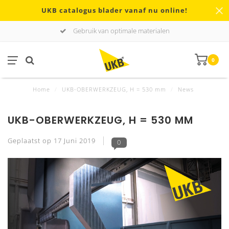
UKB catalogus blader vanaf nu online!
Gebruik van optimale materialen
0
Home
/
UKB-OBERWERKZEUG, H = 530 mm
/
News
UKB-OBERWERKZEUG, H = 530 MM
Geplaatst op
17 Juni 2019
0