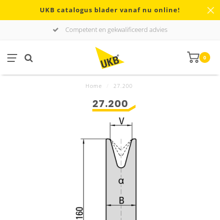
UKB catalogus blader vanaf nu online!
Competent en gekwalificeerd advies
0
Home
/
27.200
27.200