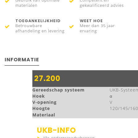
Gebruik van optimale
Competent en
materialen
gekwalificeerd advies
TOEGANKELIJKHEID
WEET HOE
Betrouwbare
Meer dan 35 jaar
afhandeling en levering
ervaring
INFORMATIE
27.200
Gereedschap systeem
UKB-Systee
Hoek
α
V-opening
V
Hoogte
120/145/16
Materiaal
UKB-INFO