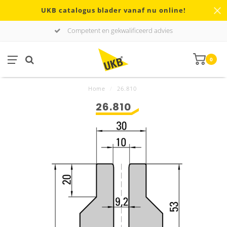
UKB catalogus blader vanaf nu online!
Competent en gekwalificeerd advies
0
Home
/
26.810
26.810