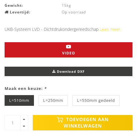
Gewicht:
15kg
Levertijd:
Op voorraad
UKB-Systeem LVD - Dichtdrukondergereedschap
Lees meer..
VIDEO
Download DXF
Maak een keuze:
*
L=510mm
L=250mm
L=550mm gedeeld
TOEVOEGEN AAN
WINKELWAGEN