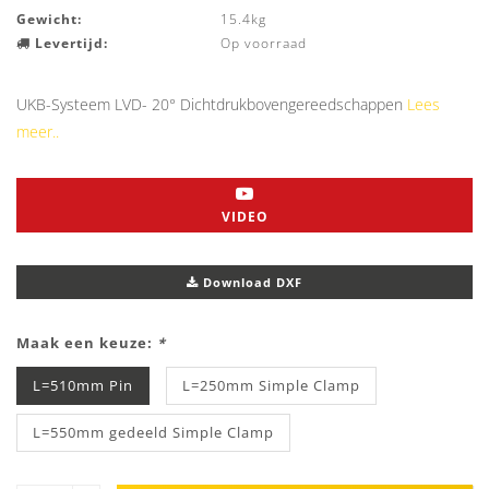
Gewicht:
15.4kg
Levertijd:
Op voorraad
UKB-Systeem LVD- 20° Dichtdrukbovengereedschappen
Lees
meer..
VIDEO
Download DXF
Maak een keuze:
*
L=510mm Pin
L=250mm Simple Clamp
L=550mm gedeeld Simple Clamp