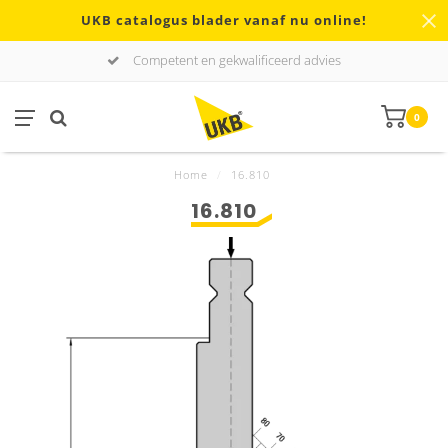
UKB catalogus blader vanaf nu online!
Competent en gekwalificeerd advies
0
Home
/
16.810
16.810