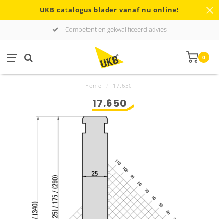
UKB catalogus blader vanaf nu online!
Competent en gekwalificeerd advies
0
Home
/
17.650
17.650