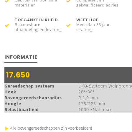
Gebruik van optimale
Competent en
materialen
gekwalificeerd advies
TOEGANKELIJKHEID
WEET HOE
Betrouwbare
Meer dan 35 jaar
afhandeling en levering
ervaring
INFORMATIE
17.650
Gereedschap systeem
UKB-Systeem Weinbrenn
Hoek
28°/30°
Bovengereedschapradius
R 1,0 mm
Hoogte
175/225 mm
Belastbaarheid
1000 kN/m max.
Alle bovengereedschappen zijn voorbeelden!