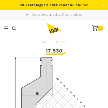
UKB catalogus blader vanaf nu online!
Competent en gekwalificeerd advies
0
Home
/
17.530
17.530