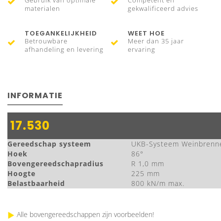
Gebruik van optimale
Competent en
materialen
gekwalificeerd advies
TOEGANKELIJKHEID
WEET HOE
Betrouwbare
Meer dan 35 jaar
afhandeling en levering
ervaring
INFORMATIE
17.530
Gereedschap systeem
UKB-Systeem Weinbrenn
Hoek
86°
Bovengereedschapradius
R 1,0 mm
Hoogte
225 mm
Belastbaarheid
800 kN/m max.
Alle bovengereedschappen zijn voorbeelden!