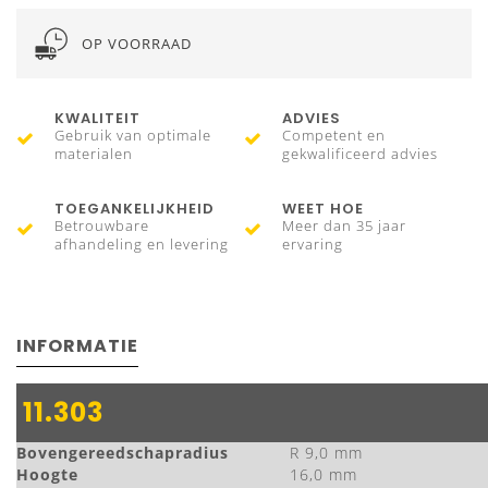
OP VOORRAAD
KWALITEIT
ADVIES
Gebruik van optimale
Competent en
materialen
gekwalificeerd advies
TOEGANKELIJKHEID
WEET HOE
Betrouwbare
Meer dan 35 jaar
afhandeling en levering
ervaring
INFORMATIE
11.303
Bovengereedschapradius
R 9,0 mm
Hoogte
16,0 mm