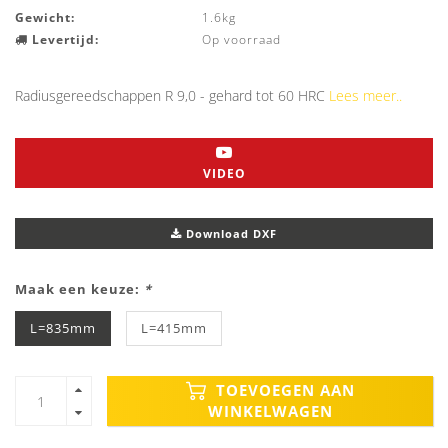
Gewicht:
1.6kg
Levertijd:
Op voorraad
Radiusgereedschappen R 9,0 - gehard tot 60 HRC
Lees meer..
VIDEO
Download DXF
Maak een keuze:
*
L=835mm
L=415mm
TOEVOEGEN AAN
WINKELWAGEN