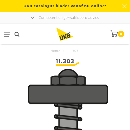
UKB catalogus blader vanaf nu online!
Competent en gekwalificeerd advies
0
Home
/
11.303
11.303