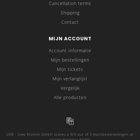
Cancellation terms
Shipping
Contact
MIJN ACCOUNT
Account informatie
Mijn bestellingen
Mijn tickets
Mijn verlanglijst
Vergelijk
Alle producten
UKB - Uwe Krumm GmbH
scores a
5
/
5
out of
5
klantbeoordelingen at
Google Business Profile