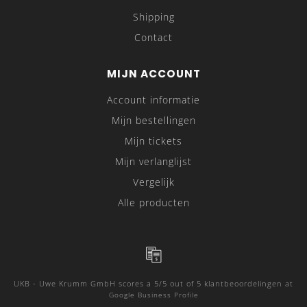
Shipping
Contact
MIJN ACCOUNT
Account informatie
Mijn bestellingen
Mijn tickets
Mijn verlanglijst
Vergelijk
Alle producten
UKB - Uwe Krumm GmbH
scores a
5
/
5
out of
5
klantbeoordelingen at
Google Business Profile