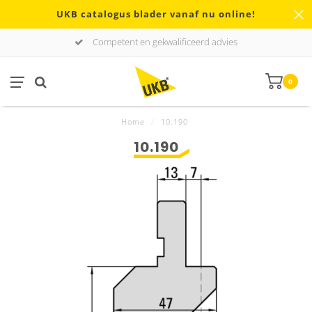
UKB catalogus blader vanaf nu online!
Competent en gekwalificeerd advies
0
Home
/
10.190
10.190