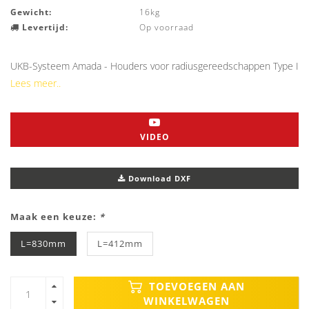
Gewicht:
16kg
Levertijd:
Op voorraad
UKB-Systeem Amada - Houders voor radiusgereedschappen Type I
Lees meer..
VIDEO
Download DXF
Maak een keuze:
*
L=830mm
L=412mm
TOEVOEGEN AAN
WINKELWAGEN