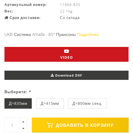
Артикульный номер:
11866-835
Вес:
22.1kg
Срок доставки:
Со склада
UKB-Система Amada - 85° Пуансоны
Подробнее..
VIDEO
Download DXF
Выберите:
*
Д=835мм
Д=415мм
Д=800мм секц.
ДОБАВИТЬ В КОРЗИНУ