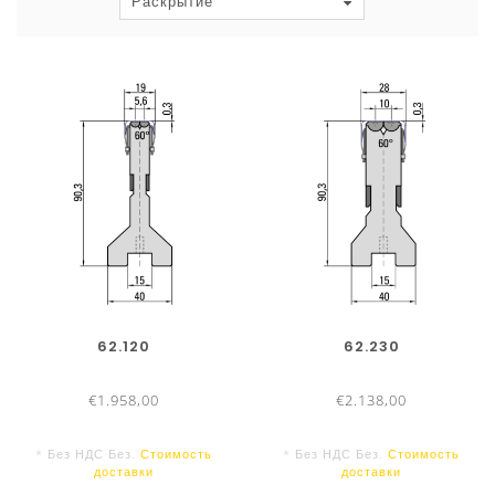
Раскрытие
технической информацией
ПРЕИМУЩЕСТВА
Отсутствие следов гибки на листах за
счёт слайдера
Короткие полки с минимальными
следами
Возможность гибки деталей с
отверстиями около линии гиба без
деформации
62.120
62.230
Идеальное решение для диагональной
€1.958,00
€2.138,00
или конусной гибки
Повторяемость перфорированных
* Без НДС Без.
Стоимость
* Без НДС Без.
Стоимость
листов с стабильными значениями полок и
доставки
доставки
углов