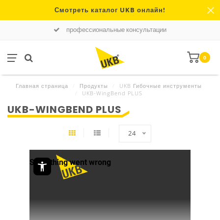
Смотреть каталог UKB онлайн!
профессиональные консультации
0
Главная страница
/
Продукты
/
UKB Гибочные инструменты
/
UKB-WingBend PLUS
UKB-WINGBEND PLUS
24