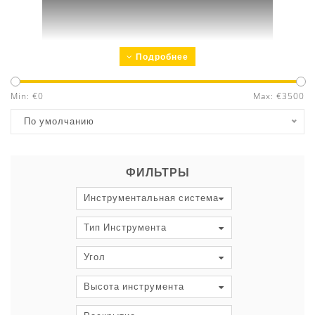
Подробнее
Min: €
0
Max: €
3500
По умолчанию
КАЧЕСТВО И ТОЧНОСТЬ
ФИЛЬТРЫ
Оптимальные материалы
Инструментальная система
Закалка в соответствии с
Тип Инструмента
производственными задачами
Прецизионная шлифовка
Угол
Гарантированная взаимозаменяемость
и параллельность
Высота инструмента
Маркировка инструмента со всей