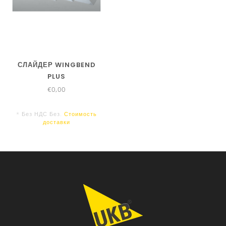
СЛАЙДЕР WINGBEND
PLUS
€0,00
* Без НДС Без.
Стоимость
доставки