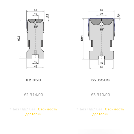
Отсутствие следов гибки на лицевой
стороне рифлёных листов
Отсутствует загрязнение инструмента
при гибке оцинкованных или алюминиевых
листов
Не требуется финишная обработка
готовых деталей
Высокое качество конечного продукта
Меньше смен инструмента
62.350
62.650S
€2.314,00
€3.310,00
* Без НДС Без.
Стоимость
* Без НДС Без.
Стоимость
доставки
доставки