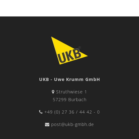
UKB - Uwe Krumm GmbH
Struthwiese 1
57299 Burbach
+49 (0) 27 36 / 44 42 - 0
post@ukb-gmbh.de