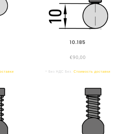
10.185
€90,00
оставки
* Без НДС Без.
Стоимость доставки