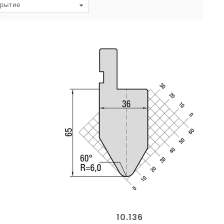
рытие
10.136