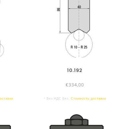
10.192
€334,00
оставки
* Без НДС Без.
Стоимость доставки