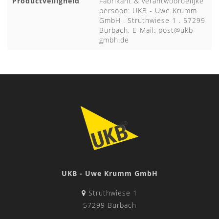
Productveiligheid
Fabrikant & verantwoordelijke
persoon: UKB - Uwe Krumm
GmbH . Struthwiese 1 . 57299
Burbach, E-Mail:
post@ukb-
gmbh.de
UKB - Uwe Krumm GmbH
Struthwiese 1
57299 Burbach