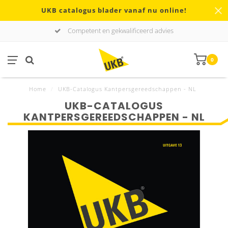
UKB catalogus blader vanaf nu online!
Competent en gekwalificeerd advies
0
Home
/
UKB-Catalogus Kantpersgereedschappen - NL
UKB-CATALOGUS
KANTPERSGEREEDSCHAPPEN - NL