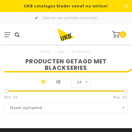
UKB catalogus blader vanaf nu online!
Gebruik van optimale materialen
0
Home
/
Tags
/
Blackseries
PRODUCTEN GETAGD MET
BLACKSERIES
24
Min: €
0
Max: €
5
Naam oplopend