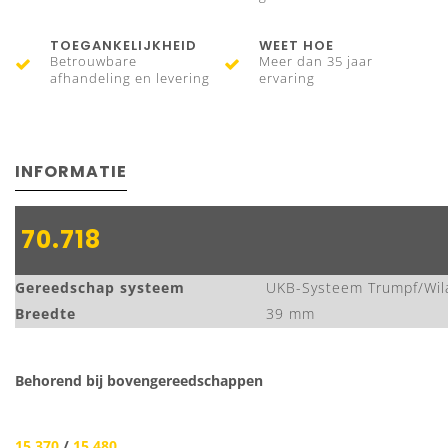
TOEGANKELIJKHEID
WEET HOE
Betrouwbare
Meer dan 35 jaar
afhandeling en levering
ervaring
INFORMATIE
70.718
Gereedschap systeem
UKB-Systeem Trumpf/Wil
B
reedte
39 mm
Behorend bij bovengereedschappen
15.370
/
15.480