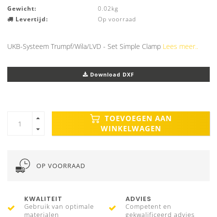
Gewicht:
0.02kg
Levertijd:
Op voorraad
UKB-Systeem Trumpf/Wila/LVD - Set Simple Clamp
Lees meer..
Download DXF
TOEVOEGEN AAN
WINKELWAGEN
OP VOORRAAD
KWALITEIT
ADVIES
Gebruik van optimale
Competent en
materialen
gekwalificeerd advies