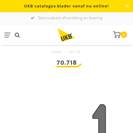
UKB catalogus blader vanaf nu online!
Betrouwbare afhandeling en levering
0
Home
/
70.718
70.718