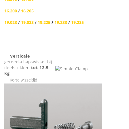
16.200
/
16.205
19.023
/
19.033
/
19.225
/
19.233
/
19.235
Verticale
gereedschapswissel bij
deelstukken
tot 12,5
kg
Korte wisseltijd