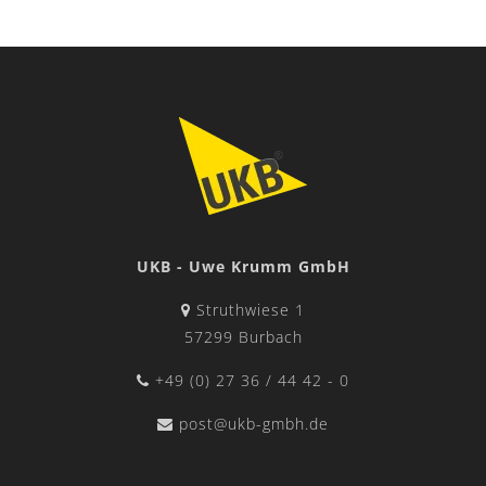
UKB - Uwe Krumm GmbH
Struthwiese 1
57299 Burbach
+49 (0) 27 36 / 44 42 - 0
post@ukb-gmbh.de