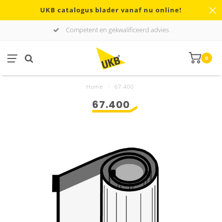
UKB catalogus blader vanaf nu online!
Competent en gekwalificeerd advies
0
Home
/
67.400
67.400