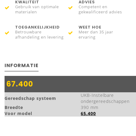
KWALITEIT
ADVIES
Gebruik van optimale
Competent en
materialen
gekwalificeerd advies
TOEGANKELIJKHEID
WEET HOE
Betrouwbare
Meer dan 35 jaar
afhandeling en levering
ervaring
INFORMATIE
67.400
UKB-Instelbare
Gereedschap systeem
ondergereedschappen
B
reedte
390 mm
Voor model
65.400