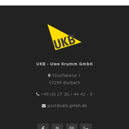
UKB - Uwe Krumm GmbH
Struthwiese 1
57299 Burbach
+49 (0) 27 36 / 44 42 - 0
post@ukb-gmbh.de