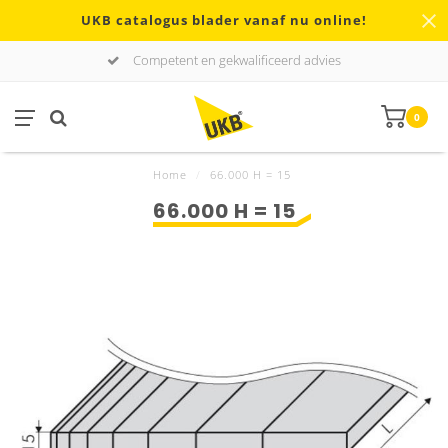
UKB catalogus blader vanaf nu online!
Competent en gekwalificeerd advies
0
Home
/
66.000 H = 15
66.000 H = 15