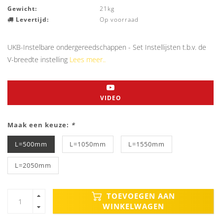
Gewicht:
21kg
Levertijd:
Op voorraad
UKB-Instelbare ondergereedschappen - Set Instellijsten t.b.v. de
V-breedte instelling
Lees meer..
VIDEO
Maak een keuze:
*
L=500mm
L=1050mm
L=1550mm
L=2050mm
TOEVOEGEN AAN
WINKELWAGEN