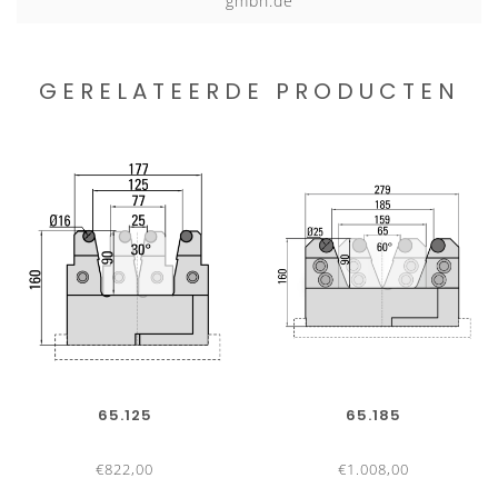
gmbh.de
GERELATEERDE PRODUCTEN
65.125
65.185
€822,00
€1.008,00